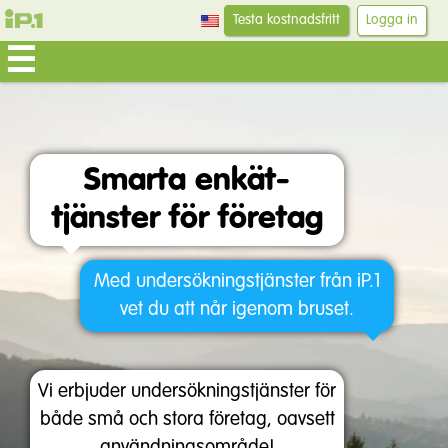
Testa kostnadsfritt
Logga in
Smarta enkät-
tjänster för företag
Med undersökningstjänster från iP.1
vet du att når igenom bruset.
Vi erbjuder undersökningstjänster för
både små och stora företag, oavsett
användningsområde!