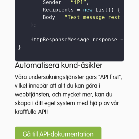
        Sender = 
”iP1”
,

        Recipients = 
new
 List() { 
”4671
        Body = 
”Test message rest v2”
    };

    HttpResponseMessage response = 
awai
}

Automatisera kund-åsikter
Våra undersökningstjänster görs ”API first”,
vilket innebär att allt du kan göra i
webbtjänsten, och mycket mer, kan du
skapa i ditt eget system med hjälp av vår
kraftfulla API!
Gå till API-dokumentation