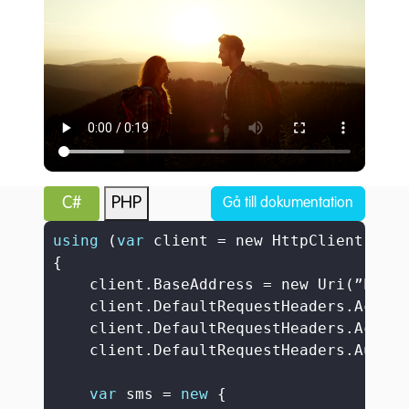
C#
PHP
Gå till dokumentation
using
 (
var
 client = new HttpClient())

{

    client.BaseAddress = new Uri(”https
    client.DefaultRequestHeaders.Accept
    client.DefaultRequestHeaders.Accept
    client.DefaultRequestHeaders.Author
var
 sms = 
new
 {
